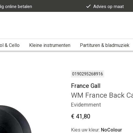
lig online betalen
Advies op maat
ol & Cello
Kleine instrumenten
Partituren & bladmuziek
0190295268916
France Gall
WM France Back C
Evidemment
€ 41,80
Kies uw kleur:
NoColour