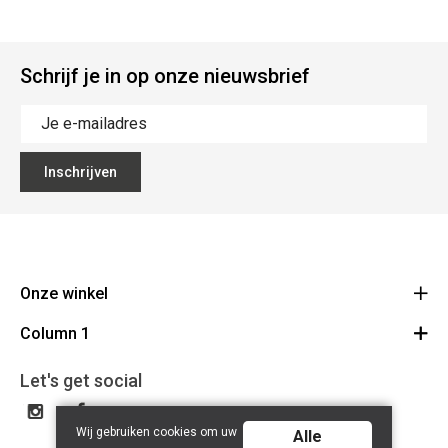
Schrijf je in op onze nieuwsbrief
Inschrijven
Onze winkel
Column 1
Mallebergplaats 13 - 8000 Brugge
Route
Cadeaubon
050/33 25 75
Let's get social
BE 0648.822.409
Wij gebruiken cookies om uw
Alle