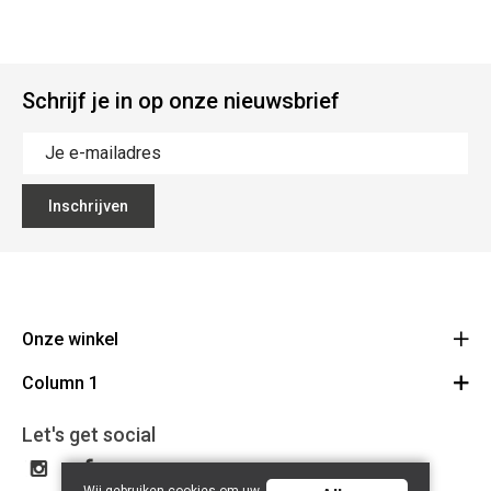
Schrijf je in op onze nieuwsbrief
Inschrijven
Onze winkel
Column 1
Mallebergplaats 13 - 8000 Brugge
Route
Cadeaubon
050/33 25 75
Let's get social
BE 0648.822.409