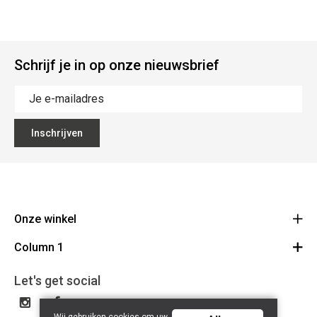
Schrijf je in op onze nieuwsbrief
Inschrijven
Onze winkel
Column 1
Mallebergplaats 13 - 8000 Brugge
Route
Cadeaubon
050/33 25 75
Let's get social
BE 0648.822.409