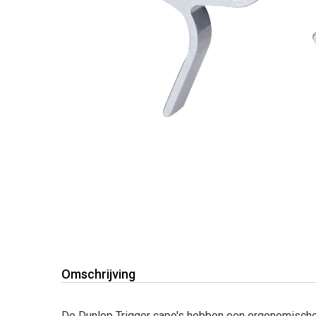
Omschrijving
De Dunlop Trigger capo's hebben een ergonomisch