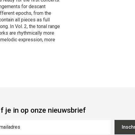
angements for descant
ifferent epochs, from the
ntain all pieces as full
g. In Vol. 2, the tonal range
orks are rhythmically more
d melodic expression, more
jf je in op onze nieuwsbrief
Inschr