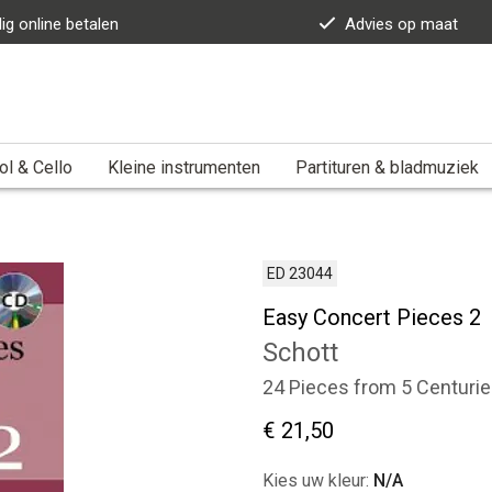
lig online betalen
Advies op maat
ol & Cello
Kleine instrumenten
Partituren & bladmuziek
ED 23044
Easy Concert Pieces 2
Schott
24 Pieces from 5 Centuri
€ 21,50
Kies uw kleur:
N/A