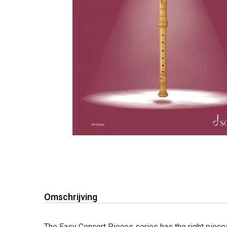
Omschrijving
The Easy Concert Pieces series has the right pieces 