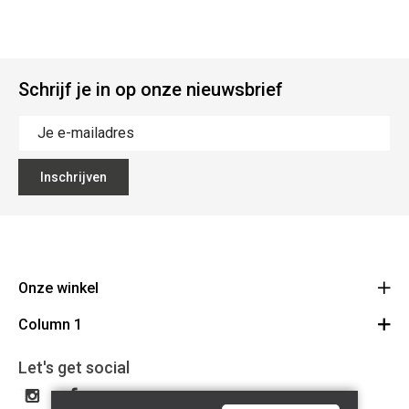
Schrijf je in op onze nieuwsbrief
Inschrijven
Onze winkel
Column 1
Mallebergplaats 13 - 8000 Brugge
Route
Cadeaubon
050/33 25 75
Let's get social
BE 0648.822.409