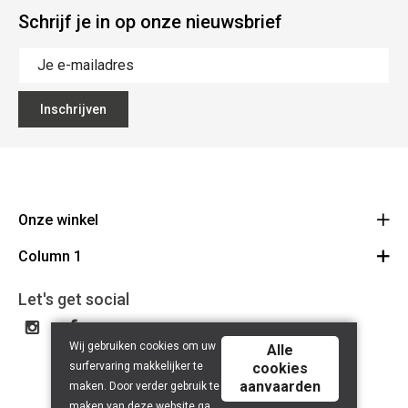
Schrijf je in op onze nieuwsbrief
Inschrijven
Onze winkel
Column 1
Mallebergplaats 13 - 8000 Brugge
Route
Cadeaubon
050/33 25 75
Let's get social
BE 0648.822.409
Wij gebruiken cookies om uw
Alle
surfervaring makkelijker te
cookies
aanvaarden
maken. Door verder gebruik te
maken van deze website ga