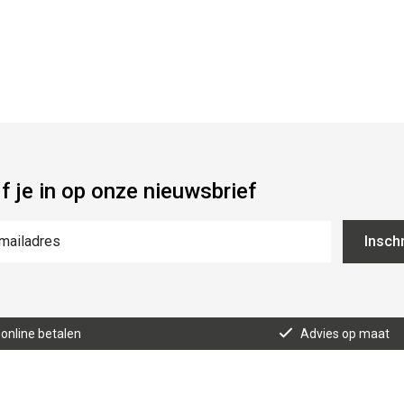
jf je in op onze nieuwsbrief
Inschr
 online betalen
Advies op maat