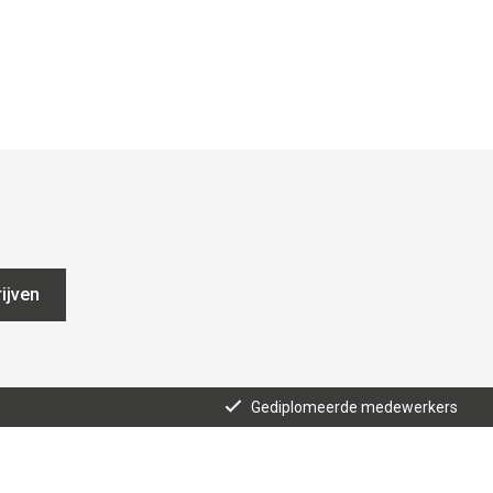
ijven
Gediplomeerde medewerkers