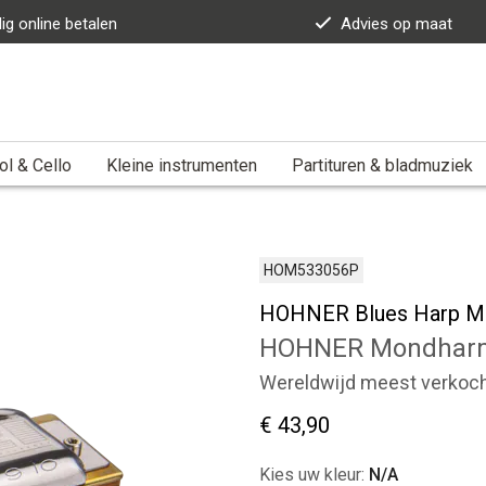
lig online betalen
Advies op maat
ol & Cello
Kleine instrumenten
Partituren & bladmuziek
HOM533056P
HOHNER Blues Harp M
HOHNER Mondhar
Wereldwijd meest verkoc
€ 43,90
Kies uw kleur:
N/A