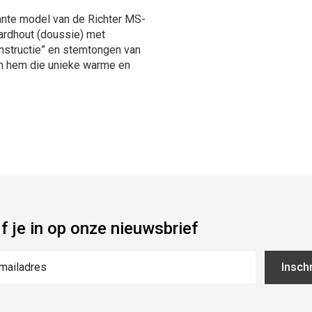
ante model van de Richter MS-
ardhout (doussie) met
structie” en stemtongen van
n hem die unieke warme en
jf je in op onze nieuwsbrief
Inschr