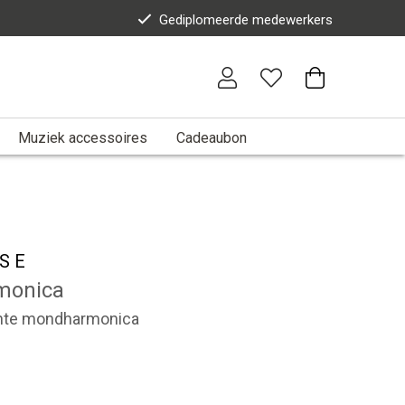
Gediplomeerde medewerkers
Muziek accessoires
Cadeaubon
S E
monica
hte mondharmonica