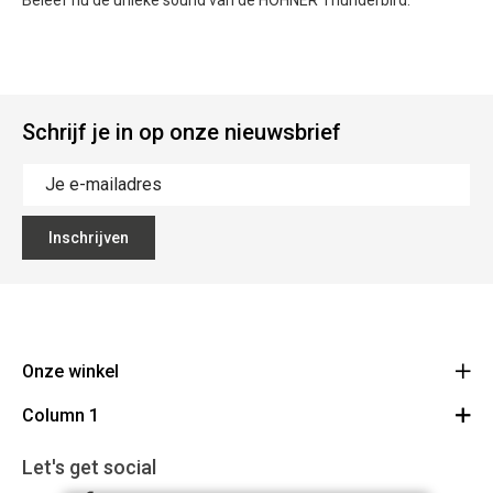
Beleef nu de unieke sound van de HOHNER Thunderbird.
Schrijf je in op onze nieuwsbrief
Inschrijven
Onze winkel
Column 1
Mallebergplaats 13 - 8000 Brugge
Route
Cadeaubon
050/33 25 75
Let's get social
BE 0648.822.409