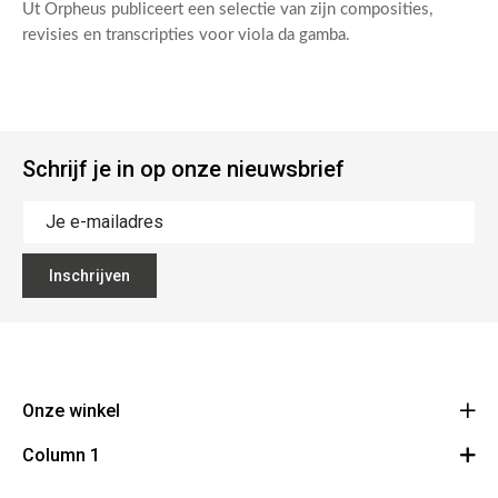
Ut Orpheus publiceert een selectie van zijn composities,
revisies en transcripties voor viola da gamba.
Schrijf je in op onze nieuwsbrief
Inschrijven
Onze winkel
Column 1
Mallebergplaats 13 - 8000 Brugge
Route