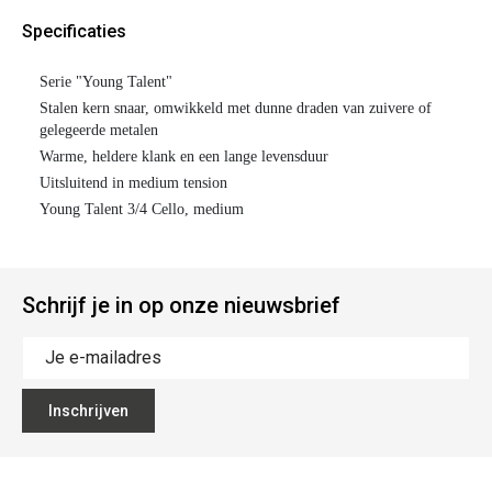
handgemaakte snaren. Hun gebalanceerde en krachtige klank,
speelbaarheid en duurzaamheid maken ze een goede keuze voor
Specificaties
zowel amateurs als professionals.
Serie "Young Talent"
Stalen kern snaar, omwikkeld met dunne draden van zuivere of
gelegeerde metalen
Warme, heldere klank en een lange levensduur
Uitsluitend in medium tension
Young Talent 3/4 Cello, medium
Schrijf je in op onze nieuwsbrief
Inschrijven