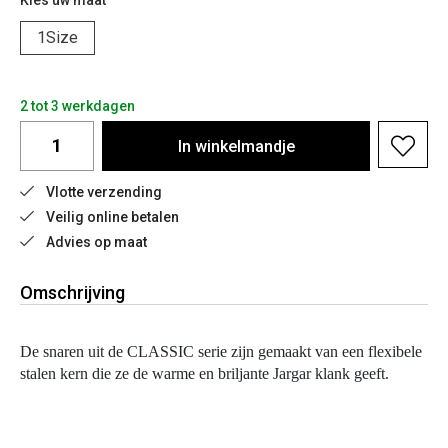
Kies uw maat
1Size
2 tot 3 werkdagen
In
winkelmandje
Vlotte verzending
Veilig online betalen
Advies op maat
Omschrijving
De snaren uit de CLASSIC serie zijn gemaakt van een flexibele
stalen kern die ze de warme en briljante Jargar klank geeft.
Ze zijn het resultaat van een bijna 60-jarige traditie van