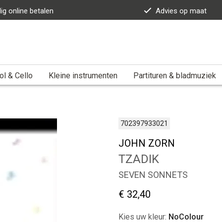
lig online betalen
Advies op maat
ol & Cello
Kleine instrumenten
Partituren & bladmuziek
702397933021
JOHN ZORN
TZADIK
SEVEN SONNETS
€ 32,40
Kies uw kleur:
NoColour