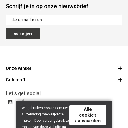
Schrijf je in op onze nieuwsbrief
Inschrijven
Onze winkel
Column 1
Mallebergplaats 13 - 8000 Brugge
Route
Cadeaubon
050/33 25 75
Let's get social
BE 0648.822.409
Wij gebruiken cookies om uw
Alle
surfervaring makkelijker te
cookies
aanvaarden
maken. Door verder gebruik te
maken van deze website ga