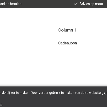
 online betalen
Advies op maat
Column 1
Cadeaubon
makkelijker te maken. Door verder gebruik te maken van deze website ga j
Copyright © 2026 Tilroy. All Rights Reserved | Powered By
Tilroy
en
.