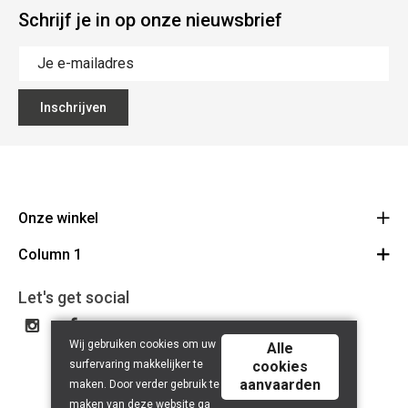
Schrijf je in op onze nieuwsbrief
Inschrijven
Onze winkel
Column 1
Mallebergplaats 13 - 8000 Brugge
Route
Cadeaubon
050/33 25 75
Let's get social
BE 0648.822.409
Wij gebruiken cookies om uw
Alle
surfervaring makkelijker te
cookies
aanvaarden
maken. Door verder gebruik te
maken van deze website ga