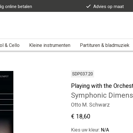
lig online betalen
Advies op maat
ol & Cello
Kleine instrumenten
Partituren & bladmuziek
SDP037.20
Playing with the Orchest
Symphonic Dimens
Otto M. Schwarz
€ 18,60
Kies uw kleur:
N/A