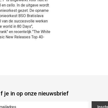
ol en cello. In de uitgave wordt
fonieorkest gezet. De opname
onieorkest BSO Bratislava
el van de succesvolle werken
 world in 80 Days",
rank" en recentelijk "The White
ssic New Releases Top 40-
jf je in op onze nieuwsbrief
Inschr