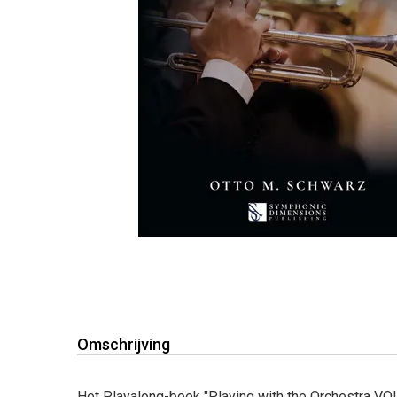
Omschrijving
Het Playalong-boek "Playing with the Orchestra VOL. I