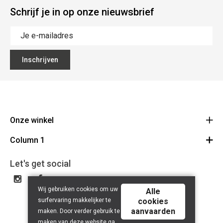
Schrijf je in op onze nieuwsbrief
Inschrijven
Onze winkel
Column 1
Mallebergplaats 13 - 8000 Brugge
Route
Cadeaubon
050/33 25 75
Let's get social
BE 0648.822.409
Wij gebruiken cookies om uw
Alle
surfervaring makkelijker te
cookies
aanvaarden
maken. Door verder gebruik te
maken van deze website ga