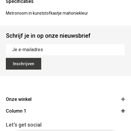
Specificaties
Metronoom in kunststofkastje mahoniekleur
Schrijf je in op onze nieuwsbrief
Inschrijven
Onze winkel
Column 1
Mallebergplaats 13 - 8000 Brugge
Route
Cadeaubon
050/33 25 75
Let's get social
BE 0648.822.409