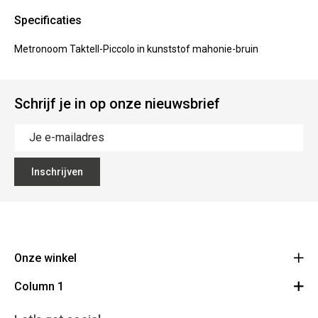
Specificaties
Metronoom Taktell-Piccolo in kunststof mahonie-bruin
Schrijf je in op onze nieuwsbrief
Inschrijven
Onze winkel
Column 1
Mallebergplaats 13 - 8000 Brugge
Route
Cadeaubon