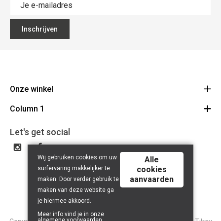
Inschrijven
Onze winkel
Column 1
Mallebergplaats 13 - 8000 Brugge
Route
Cadeaubon
050/33 25 75
Let's get social
BE 0648.822.409
Wij gebruiken cookies om uw
Alle
surfervaring makkelijker te
cookies
aanvaarden
maken. Door verder gebruik te
maken van deze website ga
je hiermee akkoord.
Meer info vind je in onze
algemene voorwaarden
.