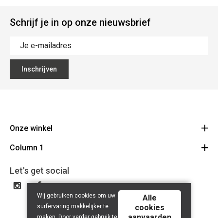
Schrijf je in op onze nieuwsbrief
Inschrijven
Onze winkel
Column 1
Mallebergplaats 13 - 8000 Brugge
Route
Cadeaubon
050/33 25 75
Let's get social
BE 0648.822.409
Wij gebruiken cookies om uw
Alle
surfervaring makkelijker te
cookies
aanvaarden
maken. Door verder gebruik te