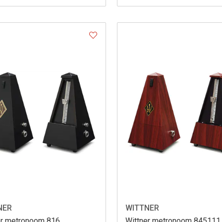
NER
WITTNER
er metronoom 816
Wittner metronoom 845111