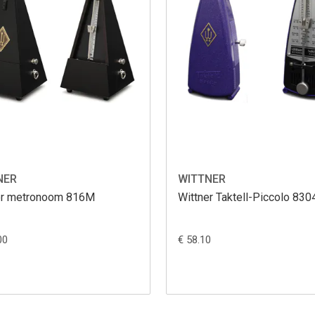
NER
WITTNER
er metronoom 816M
Wittner Taktell-Piccolo 83
00
€ 58.10