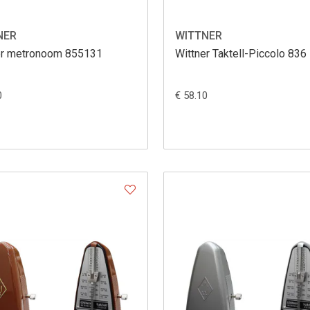
NER
WITTNER
er metronoom 855131
Wittner Taktell-Piccolo 836
0
€ 58.10