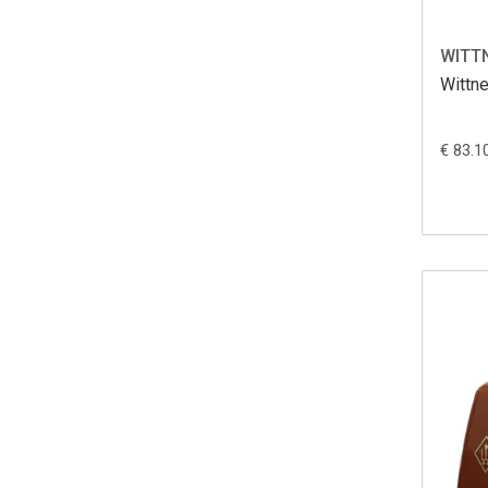
WITT
Wittn
€ 83.1