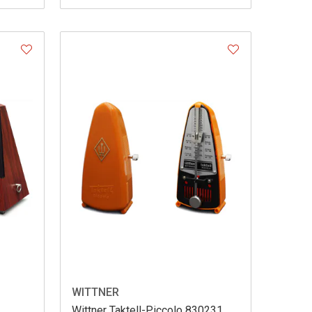
WITTNER
Wittner Taktell-Piccolo 830231