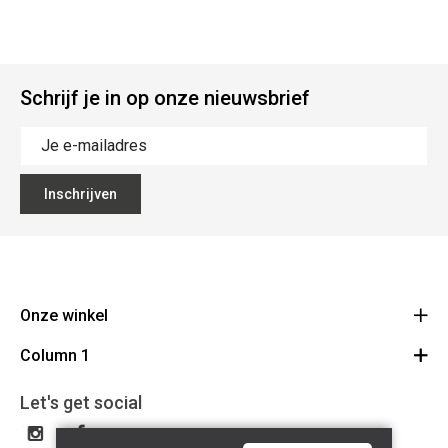
Schrijf je in op onze nieuwsbrief
Inschrijven
Onze winkel
Column 1
Mallebergplaats 13 - 8000 Brugge
Route
Cadeaubon
050/33 25 75
Let's get social
BE 0648.822.409