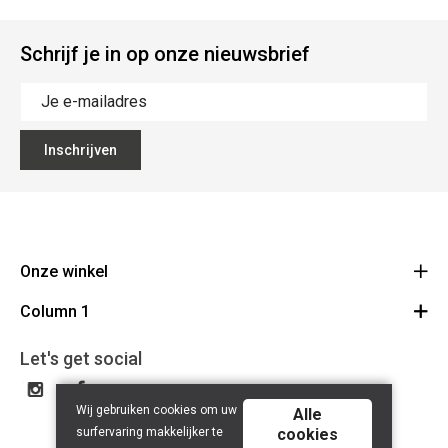
Schrijf je in op onze nieuwsbrief
Inschrijven
Onze winkel
Column 1
Mallebergplaats 13 - 8000 Brugge
Route
Cadeaubon
050/33 25 75
Let's get social
BE 0648.822.409
Wij gebruiken cookies om uw
Alle
surfervaring makkelijker te
cookies