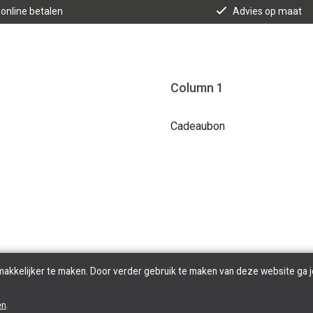
 online betalen
Advies op maat
Column 1
Cadeaubon
makkelijker te maken. Door verder gebruik te maken van deze website ga j
Copyright © 2026 Tilroy. All Rights Reserved | Powered By
Tilroy
en
.