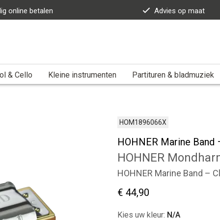
lig online betalen
Advies op maat
ol & Cello
Kleine instrumenten
Partituren & bladmuziek
HOM1896066X
HOHNER Marine Band –
HOHNER Mondhar
HOHNER Marine Band – Cl
€ 44,90
Kies uw kleur:
N/A