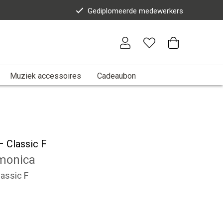
Gediplomeerde medewerkers
Muziek accessoires
Cadeaubon
 Classic F
monica
assic F