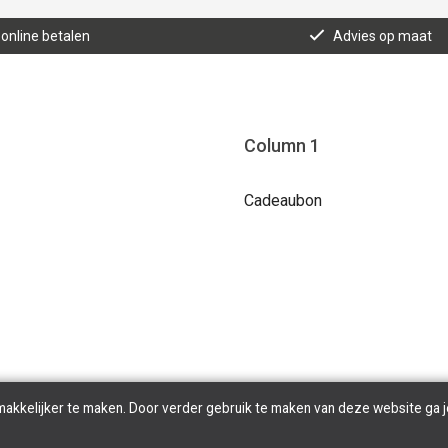
 online betalen
Advies op maat
Column 1
Cadeaubon
makkelijker te maken. Door verder gebruik te maken van deze website ga j
Copyright © 2026 Tilroy. All Rights Reserved | Powered By
Tilroy