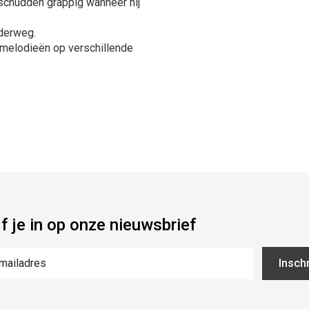
schudden grappig wanneer hij
nderweg.
melodieën op verschillende
.
jf je in op onze nieuwsbrief
Inschr