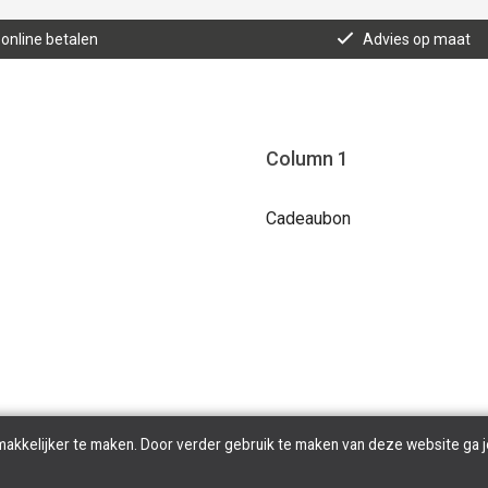
 online betalen
Advies op maat
Column 1
Cadeaubon
makkelijker te maken. Door verder gebruik te maken van deze website ga j
Copyright © 2026 Tilroy. All Rights Reserved | Powered By
Tilroy