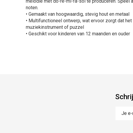
melodie met do-re-mi-fa-sol te produceren. Speel al
noten.
• Gemaakt van hoogwaardig, stevig hout en metaal
• Multifunctioneel ontwerp, wat ervoor zorgt dat het
muziekinstrument of puzzel
• Geschikt voor kinderen van 12 maanden en ouder
Schri