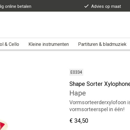
lig online betalen
Advies op maat
ol & Cello
Kleine instrumenten
Partituren & bladmuziek
E0334
Shape Sorter Xylophon
Hape
Vormsorteerderxylofoon is
vormsorteerspel in één!
€ 34,50