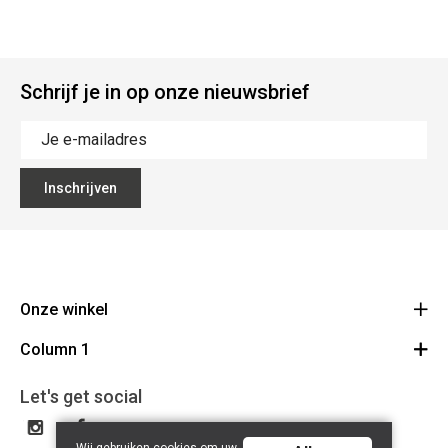
Schrijf je in op onze nieuwsbrief
Inschrijven
Onze winkel
Column 1
Mallebergplaats 13 - 8000 Brugge
Route
Cadeaubon
050/33 25 75
Let's get social
BE 0648.822.409