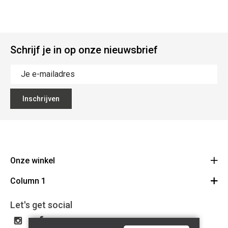
Schrijf je in op onze nieuwsbrief
Inschrijven
Onze winkel
Column 1
Mallebergplaats 13 - 8000 Brugge
Route
Cadeaubon
050/33 25 75
Let's get social
BE 0648.822.409