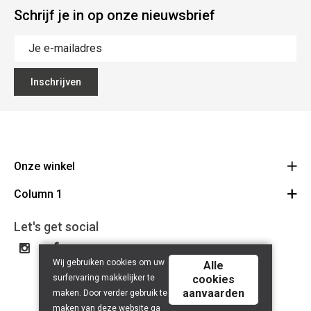
Schrijf je in op onze nieuwsbrief
Inschrijven
Onze winkel
Column 1
Mallebergplaats 13 - 8000 Brugge
Route
Cadeaubon
050/33 25 75
Let's get social
BE 0648.822.409
Wij gebruiken cookies om uw
Alle
surfervaring makkelijker te
cookies
aanvaarden
maken. Door verder gebruik te
maken van deze website ga