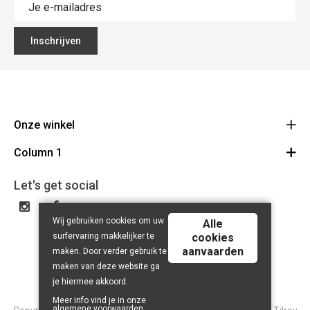
Inschrijven
Onze winkel
Column 1
Mallebergplaats 13 - 8000 Brugge
Route
Cadeaubon
050/33 25 75
Let's get social
BE 0648.822.409
Wij gebruiken cookies om uw
Alle
surfervaring makkelijker te
cookies
aanvaarden
maken. Door verder gebruik te
maken van deze website ga
je hiermee akkoord.
Meer info vind je in onze
algemene voorwaarden
.