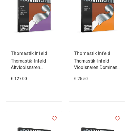
Thomastik Infeld
Thomastik Infeld
Thomastik-Infeld
Thomastik-Infeld
Altvioolsnaren
Vioolsnaren Dominant
Dominant Nylonkern
133 G
€ 127.00
€ 25.50
141 SET