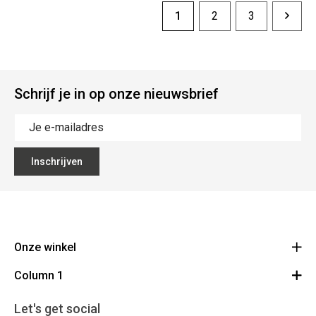
1
2
3
Schrijf je in op onze nieuwsbrief
Inschrijven
Onze winkel
Column 1
Mallebergplaats 13 - 8000 Brugge
Route
Cadeaubon
050/33 25 75
Let's get social