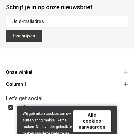
Schrijf je in op onze nieuwsbrief
Inschrijven
Onze winkel
Column 1
Mallebergplaats 13 - 8000 Brugge
Route
Cadeaubon
050/33 25 75
Let's get social
BE 0648.822.409
Wij gebruiken cookies om uw
Alle
surfervaring makkelijker te
cookies
aanvaarden
maken. Door verder gebruik te
maken van deze website ga