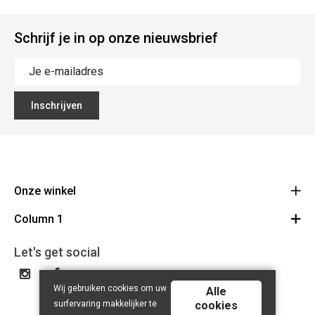
Schrijf je in op onze nieuwsbrief
Inschrijven
Onze winkel
Column 1
Mallebergplaats 13 - 8000 Brugge
Route
Cadeaubon
050/33 25 75
Let's get social
BE 0648.822.409
Wij gebruiken cookies om uw
Alle
surfervaring makkelijker te
cookies