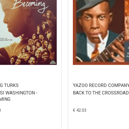
G TURKS
YAZOO RECORD COMPAN
SI WASHINGTON -
BACK TO THE CROSSROA
MING
0
€ 42.03