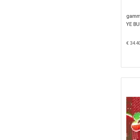
gamm
YE BU
€ 34.4