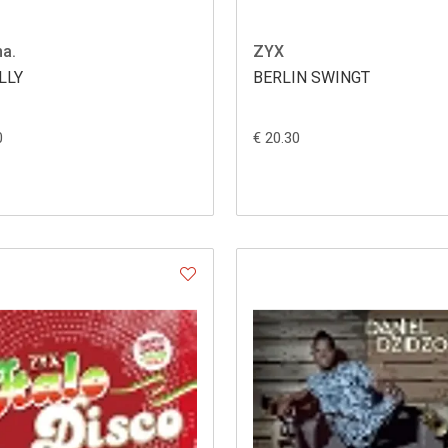
a.
ZYX
LLY
BERLIN SWINGT
0
€ 20.30