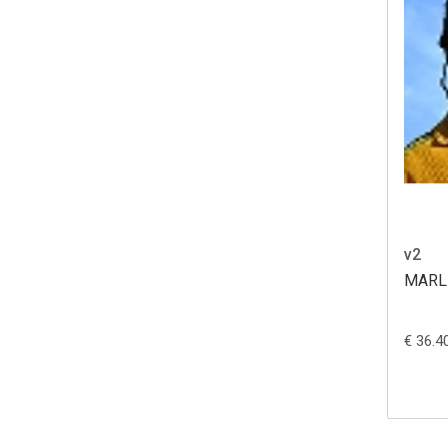
v2
MARL
€ 36.4