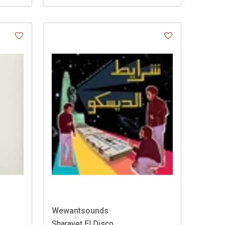
Wewantsounds
Sharayet El Disco