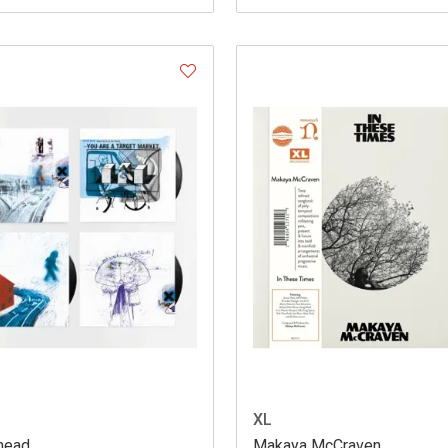
XL
head
Makaya McCraven