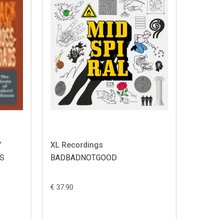
Y
XL Recordings
DS
BADBADNOTGOOD
€ 37.90