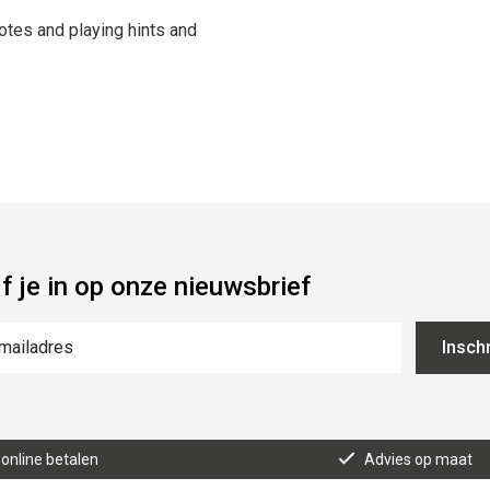
tes and playing hints and
jf je in op onze nieuwsbrief
Inschr
 online betalen
Advies op maat