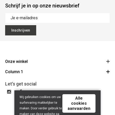
Schrijf je in op onze nieuwsbrief
Inschrijven
Onze winkel
Column 1
Mallebergplaats 13 - 8000 Brugge
Route
Cadeaubon
050/33 25 75
Let's get social
BE 0648.822.409
Wij gebruiken cookies om uw
Alle
surfervaring makkelijker te
cookies
aanvaarden
maken. Door verder gebruik te
maken van deze website ga