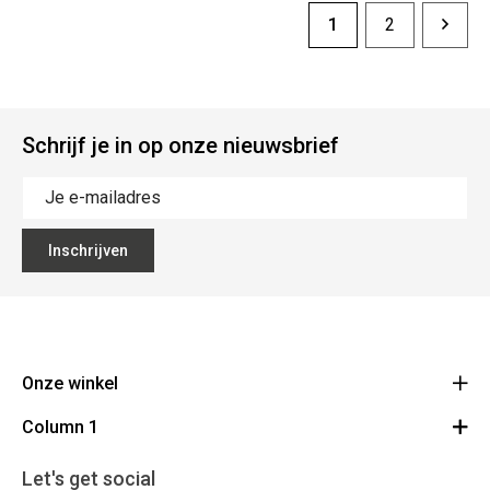
1
2
Schrijf je in op onze nieuwsbrief
Inschrijven
Onze winkel
Column 1
Mallebergplaats 13 - 8000 Brugge
Route
Cadeaubon
050/33 25 75
Let's get social